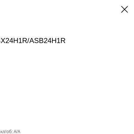
ASX24H1R/ASB24H1R
хл/об: А/А