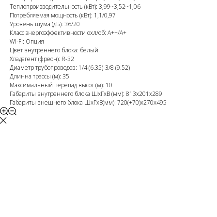
Теплопроизводительность (кВт): 3,99~3,52~1,06
Потребляемая мощность (кВт): 1,1/0,97
Уровень шума (дБ): 36/20
Класс энергоэффективности охл/об: A++/A+
Wi-Fi: Опция
Цвет внутреннего блока: белый
Хладагент (фреон): R-32
Диаметр трубопроводов: 1/4 (6.35)-3/8 (9.52)
Длинна трассы (м): 35
Максимальный перепад высот (м): 10
Габариты внутреннего блока ШхГхВ (мм): 813х201х289
Габариты внешнего блока ШхГхВ(мм): 720(+70)х270х495