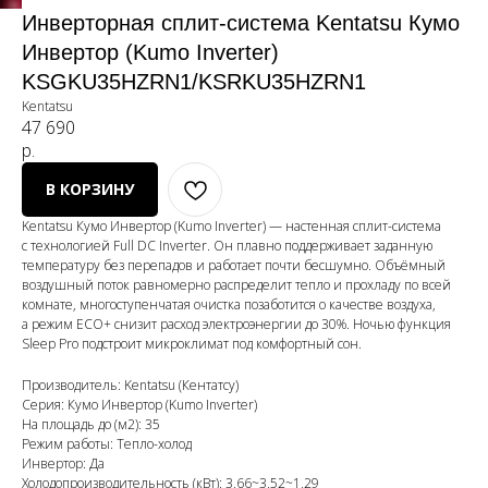
Инверторная сплит-система Kentatsu Кумо
Инвертор (Kumo Inverter)
KSGKU35HZRN1/KSRKU35HZRN1
Kentatsu
47 690
р.
В КОРЗИНУ
Kentatsu Кумо Инвертор (Kumo Inverter) — настенная сплит-система
с технологией Full DC Inverter. Он плавно поддерживает заданную
температуру без перепадов и работает почти бесшумно. Объёмный
воздушный поток равномерно распределит тепло и прохладу по всей
комнате, многоступенчатая очистка позаботится о качестве воздуха,
а режим ECO+ снизит расход электроэнергии до 30%. Ночью функция
Sleep Pro подстроит микроклимат под комфортный сон.
Производитель: Kentatsu (Кентатсу)
Серия: Кумо Инвертор (Kumo Inverter)
На площадь до (м2): 35
Режим работы: Тепло-холод
Инвертор: Да
Холодопроизводительность (кВт): 3,66~3,52~1,29