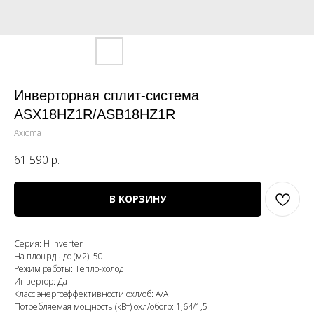
Инверторная сплит-система
ASX18HZ1R/ASB18HZ1R
Axioma
61 590
р.
В КОРЗИНУ
Серия: H Inverter
На площадь до (м2): 50
Режим работы: Тепло-холод
Инвертор: Да
Класс энергоэффективности охл/об: А/А
Потребляемая мощность (кВт) охл/обогр: 1,64/1,5