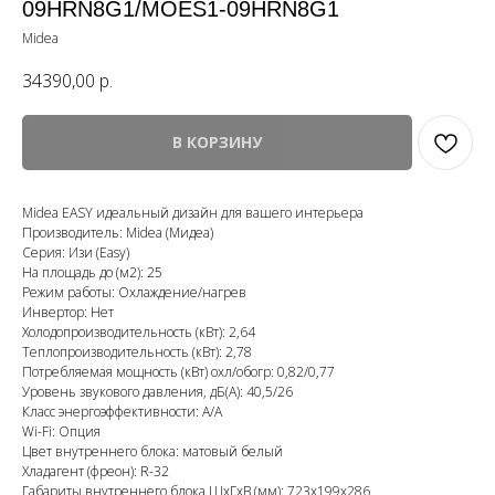
09HRN8G1/MOES1-09HRN8G1
Midea
34390,00
р.
В КОРЗИНУ
Midea EASY идеальный дизайн для вашего интерьера
Производитель: Midea (Мидеа)
Серия: Изи (Easy)
На площадь до (м2): 25
Режим работы: Охлаждение/нагрев
Инвертор: Нет
Холодопроизводительность (кВт): 2,64
Теплопроизводительность (кВт): 2,78
Потребляемая мощность (кВт) охл/обогр: 0,82/0,77
Уровень звукового давления, дБ(А): 40,5/26
Класс энергоэффективности: A/A
Wi-Fi: Опция
Цвет внутреннего блока: матовый белый
Хладагент (фреон): R-32
Габариты внутреннего блока ШхГхВ (мм): 723x199x286