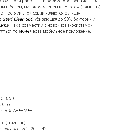
этой серии работают в режиме обогрева до −20С.
ны в белом, матовом черном и золотом (шампань)
енностями этой серии являются функция
а
Steri Clean 56C
, убивающая до 99% бактерий и
ампа
. Flexis совместим с новой IoT экосистемой
ляться по
Wi-Fi
через мобильное приложение.
0 В, 50 Гц
 0,65
хл/об: A+++/А++
то (шампань)
(охлаждение): -20 — 43