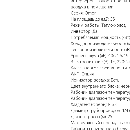
интерьеров. Поворотное на 
воздуха в помещении.
Серия: Omori
На площадь до (м2): 35
Режим работы: Тепло-холод
Инвертор: Да
Потребляемая мощность (кВт):
Холодопроизводительность (кВ
Теплопроизводительность (кВт)
Уровень шума (дБ): 40/21.5/19
Электропитание (В): 1~, 220~24
Класс энергоэффективности:
Wi-Fi: Опция
Ионизатор воздуха: Есть
Цвет внутреннего блока: чер
Рабочий диапазон температур 
Рабочий диапазон температур
Хладагент (фреон): R-32
Диаметр трубопроводов: 1/4 (6.
Длинна трассы (м): 25
Максимальный перепад высот 
Габариты внутреннего блока 