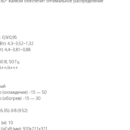
180° жалюзи обеспечит оптимальное распределение
 0,9/0,95
т): 4,3~3,52~1,32
: 4,4~3,81~0,88
0 В, 50 Гц
 A++/A+++
ный
(охлаждение): -15 — 50
 (обогрев): -15 — 30
35)-3/8 (9.52)
(м): 10
ШхГхВ (мм): 920x211x321