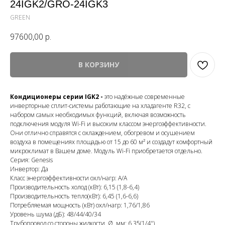
24IGK2/GRO-24IGK3
GREEN
97600,00
р.
В КОРЗИНУ
Кондиционеры серии IGK2 -
это надёжные современные
инверторные сплит-системы работающие на хладагенте R32, с
набором самых необходимых функций, включая возможность
подключения модуля Wi-Fi и высоким классом энергоэффективности.
Они отлично справятся с охлаждением, обогревом и осушением
воздуха в помещениях площадью от 15 до 60 м² и создадут комфортный
микроклимат в Вашем доме. Модуль Wi-Fi приобретается отдельно.
Серия: Genesis
Инвертор: Да
Класс энергоэффективности охл/нагр: А/А
Производительность холод (кВт): 6,15 (1,8-6,4)
Производительность тепло(кВт): 6,45 (1,6-6,6)
Потребляемая мощность (кВт) охл/нагр: 1,76/1,86
Уровень шума (дБ): 48/44/40/34
Трубопровод со стороны жидкости, Ø, мм: 6,35(1/4")