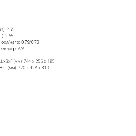
): 2.55
): 2.65
охл/нагр: 0,79/0,73
л/нагр: А/А
хВхГ (мм): 744 х 256 х 185
Г (мм): 720 х 428 х 310