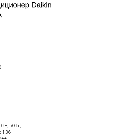
иционер Daikin
A
)
0 В, 50 Гц
 1.36
A++