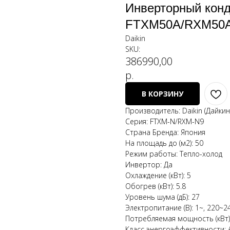
Инверторный конд
FTXM50A/RXM50
Daikin
SKU:
386990,00
р.
В КОРЗИНУ
Производитель: Daikin (Дайкин
Серия: FTXM-N/RXM-N9
Страна Бренда: Япония
На площадь до (м2): 50
Режим работы: Тепло-холод
Инвертор: Да
Охлаждение (кВт): 5
Обогрев (кВт): 5.8
Уровень шума (дБ): 27
Электропитание (В): 1~, 220~24
Потребляемая мощность (кВт):
Класс энергоэффективности: 