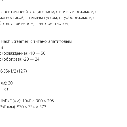
 с вентиляцией, с осушением, с ночным режимом, с
иагностикой, с теплым пуском, с турборежимом, с
оты, с таймером, с авторестартом,
 Flash Streamer, с титано-апатитовым
ый
(охлаждение): -10 — 50
 (обогрев): -20 — 24
35)-1/2 (12.7)
(м): 20
 Нет
хВхГ (мм): 1040 × 300 × 295
Г (мм): 870 × 734 × 373
г