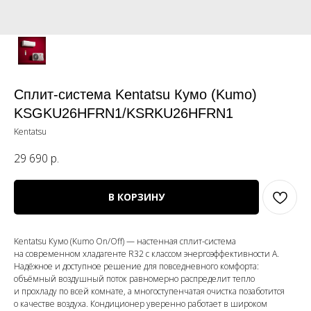
Сплит-система Kentatsu Кумо (Kumo)
KSGKU26HFRN1/KSRKU26HFRN1
Kentatsu
29 690
р.
В КОРЗИНУ
Kentatsu Кумо (Kumo On/Off) — настенная сплит-система
на современном хладагенте R32 с классом энергоэффективности A.
Надёжное и доступное решение для повседневного комфорта:
объёмный воздушный поток равномерно распределит тепло
и прохладу по всей комнате, а многоступенчатая очистка позаботится
о качестве воздуха. Кондиционер уверенно работает в широком