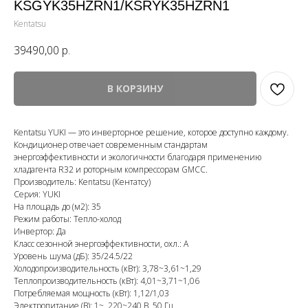
KSGYK35HZRN1/KSRYK35HZRN1
Kentatsu
39490,00
р.
В КОРЗИНУ
Kentatsu YUKI — это инверторное решение, которое доступно каждому.
Кондиционер отвечает современным стандартам
энергоэффективности и экологичности благодаря применению
хладагента R32 и роторным компрессорам GMCC.
Производитель: Kentatsu (Кентатсу)
Серия: YUKI
На площадь до (м2): 35
Режим работы: Тепло-холод
Инвертор: Да
Класс сезонной энергоэффективности, охл.: A
Уровень шума (дБ): 35/24.5/22
Холодопроизводительность (кВт): 3,78~3,61~1,29
Теплопроизводительность (кВт): 4,01~3,71~1,06
Потребляемая мощность (кВт): 1,12/1,03
Электропитание (В): 1~, 220~240 В, 50 Гц