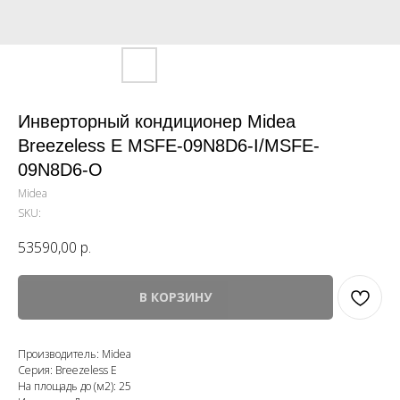
Инверторный кондиционер Midea
Breezeless E MSFE-09N8D6-I/MSFE-
09N8D6-O
Midea
SKU:
53590,00
р.
В КОРЗИНУ
Производитель: Midea
Серия: Breezeless E
На площадь до (м2): 25