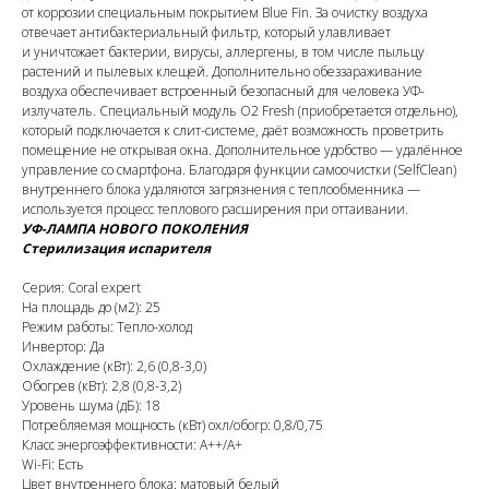
от коррозии специальным покрытием Blue Fin. За очистку воздуха
отвечает антибактериальный фильтр, который улавливает
и уничтожает бактерии, вирусы, аллергены, в том числе пыльцу
растений и пылевых клещей. Дополнительно обеззараживание
воздуха обеспечивает встроенный безопасный для человека УФ-
излучатель. Специальный модуль O2 Fresh (приобретается отдельно),
который подключается к слит-системе, даёт возможность проветрить
помещение не открывая окна. Дополнительное удобство — удалённое
управление со смартфона. Благодаря функции самоочистки (SelfClean)
внутреннего блока удаляются загрязнения с теплообменника —
используется процесс теплового расширения при оттаивании.
УФ-ЛАМПА НОВОГО ПОКОЛЕНИЯ
Стерилизация испарителя
Серия: Coral expert
На площадь до (м2): 25
Режим работы: Тепло-холод
Инвертор: Да
Охлаждение (кВт): 2,6 (0,8-3,0)
Обогрев (кВт): 2,8 (0,8-3,2)
Уровень шума (дБ): 18
Потребляемая мощность (кВт) охл/обогр: 0,8/0,75
Класс энергоэффективности: A++/A+
Wi-Fi: Есть
Цвет внутреннего блока: матовый белый