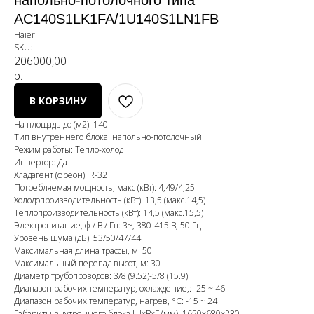
напольно-потолочного типа
AC140S1LK1FA/1U140S1LN1FB
Haier
SKU:
206000,00
р.
В КОРЗИНУ
На площадь до (м2): 140
Тип внутреннего блока: напольно-потолочный
Режим работы: Тепло-холод
Инвертор: Да
Хладагент (фреон): R-32
Потребляемая мощность, макс (кВт): 4,49/4,25
Холодопроизводительность (кВт): 13,5 (макс.14,5)
Теплопроизводительность (кВт): 14,5 (макс.15,5)
Электропитание, ф / В / Гц: 3~, 380-415 В, 50 Гц
Уровень шума (дБ): 53/50/47/44
Максимальная длина трассы, м: 50
Максимальный перепад высот, м: 30
Диаметр трубопроводов: 3/8 (9.52)-5/8 (15.9)
Диапазон рабочих температур, охлаждение,: -25 ~ 46
Диапазон рабочих температур, нагрев, °C: -15 ~ 24
Габариты внутреннего блока ШхВхГ (мм): 1650x680x230