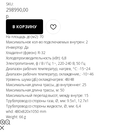
SKU:
298990,00
р.
В КОРЗИНУ
На площадь до (м2): 70
Максимальное кол-во подключаемых внутрен: 2
Инвертор: Да
Хладагент (фреон): R-32
Холодопроизводительность (кВт): 6,8
Электропитание, ф / В / Гц: 1~, 220-240 В, 50 Гц
Диапазон рабочих температур, нагрев, °C: -15~24
Диапазон рабочих температур, охлаждение,: -10~46
Уровень шума (дБ) охлажд/нагрев: 48/48
Максимальная длина трассы, до внутреннег: 25
Максимальная длина трассы, м: 50
Максимальный перепад высот, между внутре: 15
Трубопровод со стороны газа, Ø, мм: 9.5х1, 12.7х1
Трубопровод со стороны жидкости, Ø, мм: 6,4
whd: 480x820x1050 mm
Weight: 66 g