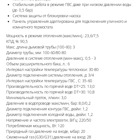
Стабильная работа в режиме ГВС даже при низком давлении воды
(до 0,5 бар)
Система защиты от блокировки насоса
Панель управления адаптирована для подключения уличного и
комнатного термостата
Мощность в режиме отопления (макс/мин),: 23,6/7,5
КПД, %: 90,5
Макс. длина дымовой трубы (100-60): 3
Диаметр трубы, мм: 100-60/80-80
Давление в системе отопления (мин-макс),: 0,5 - 3
Объем расширительного бака, л.: 6
Интервал настройки температуры теплоноси: 30-80
Диаметр подключения системы отопления, д: 3/4
Интервал настройки температуры ГВС , С: 35-60
Производительность по горячей воде DT=25: 13,0
Производительность по горячей воде DT=30: 10,8
Минимальный проток, л/мин: 3,0
Давление в водопроводе макс/мин, бар: 8,0/0,2
Диаметр подключения контура ГВС, дюйи: 1,2
Диаметр подключения холодной воды, дюйи: 1,2
Напряжение и частота электросети, B/Гц: 220/50
Потребляемая мощность, Вт: 120
Природный газ давление на входе, мбар: 20
Сжиженный газ (G30/G31) давление на вход: 28